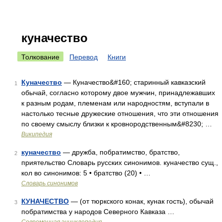
куначество
Толкование
Перевод
Книги
Куначество
— Куначество&#160; старинный кавказский
1
обычай, согласно которому двое мужчин, принадлежавших
к разным родам, племенам или народностям, вступали в
настолько тесные дружеские отношения, что эти отношения
по своему смыслу близки к кровнородственным&#8230; …
Википедия
куначество
— дружба, побратимство, братство,
2
приятельство Словарь русских синонимов. куначество сущ.,
кол во синонимов: 5 • братство (20) • …
Словарь синонимов
КУНАЧЕСТВО
— (от тюркского конак, кунак гость), обычай
3
побратимства у народов Северного Кавказа …