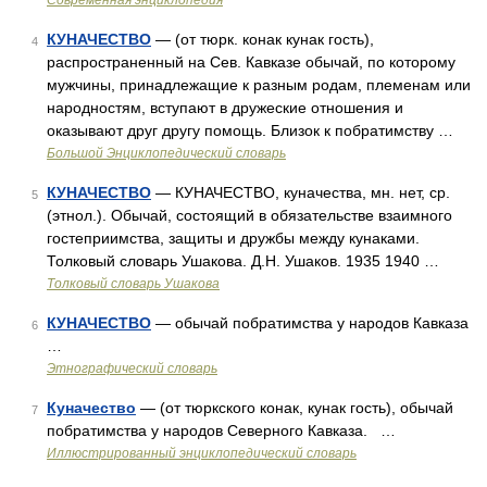
Современная энциклопедия
КУНАЧЕСТВО
— (от тюрк. конак кунак гость),
4
распространенный на Сев. Кавказе обычай, по которому
мужчины, принадлежащие к разным родам, племенам или
народностям, вступают в дружеские отношения и
оказывают друг другу помощь. Близок к побратимству …
Большой Энциклопедический словарь
КУНАЧЕСТВО
— КУНАЧЕСТВО, куначества, мн. нет, ср.
5
(этнол.). Обычай, состоящий в обязательстве взаимного
гостеприимства, защиты и дружбы между кунаками.
Толковый словарь Ушакова. Д.Н. Ушаков. 1935 1940 …
Толковый словарь Ушакова
КУНАЧЕСТВО
— обычай побратимства у народов Кавказа
6
…
Этнографический словарь
Куначество
— (от тюркского конак, кунак гость), обычай
7
побратимства у народов Северного Кавказа. …
Иллюстрированный энциклопедический словарь