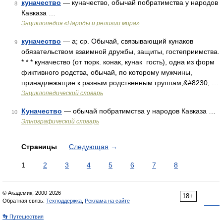
куначество
— куначество, обычай побратимства у народов
8
Кавказа …
Энциклопедия «Народы и религии мира»
куначество
— а; ср. Обычай, связывающий кунаков
9
обязательством взаимной дружбы, защиты, гостеприимства.
* * * куначество (от тюрк. конак, кунак гость), одна из форм
фиктивного родства, обычай, по которому мужчины,
принадлежащие к разным родственным группам,&#8230; …
Энциклопедический словарь
Куначество
— обычай побратимства у народов Кавказа …
10
Этнографический словарь
Страницы
Следующая
→
1
2
3
4
5
6
7
8
© Академик, 2000-2026
18+
Обратная связь:
Техподдержка
,
Реклама на сайте
👣 Путешествия